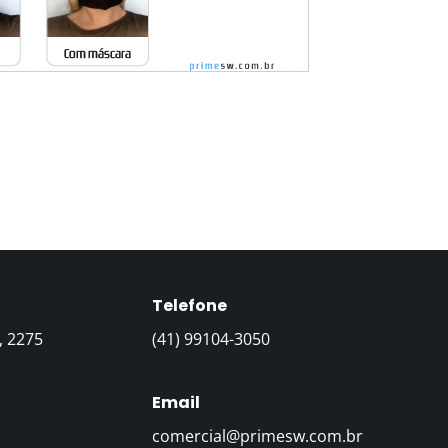
Telefone
, 2275
(41) 99104-3050
Email
comercial@primesw.com.br